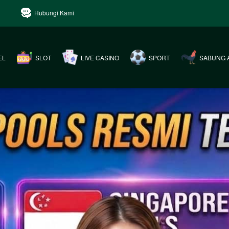
i
Hubungi Kami
EL
SLOT
LIVE CASINO
SPORT
SABUNG 