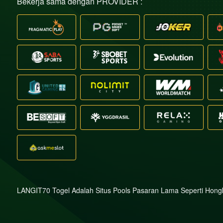
Bekerja sama dengan PROVIDER :
LANGIT70 Togel Adalah Situs Pools Pasaran Lama Seperti Hon