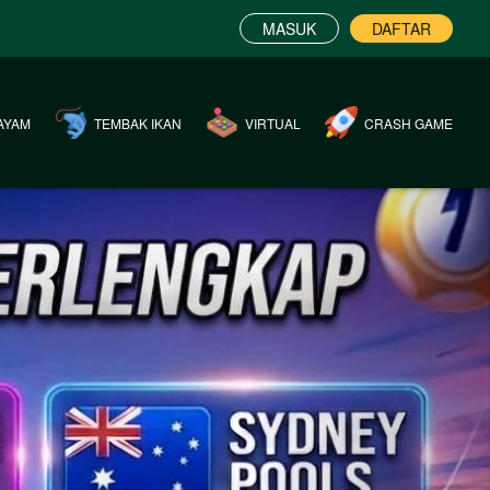
MASUK
DAFTAR
AYAM
TEMBAK IKAN
VIRTUAL
CRASH GAME
Next