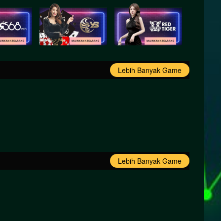
Lebih Banyak Game
Lebih Banyak Game