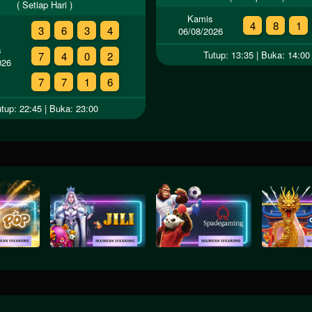
( Setiap Hari )
Kamis
4
8
1
3
6
3
4
06/08/2026
s
Tutup: 13:35 | Buka: 14:00
7
4
0
2
026
7
7
1
6
tup: 22:45 | Buka: 23:00