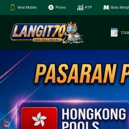
Versi Mobile
Promo
RTP
Buku Mimp
TOG
Previous