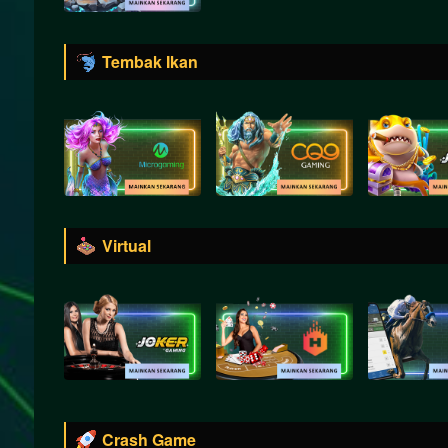
Tembak Ikan
Virtual
Crash Game