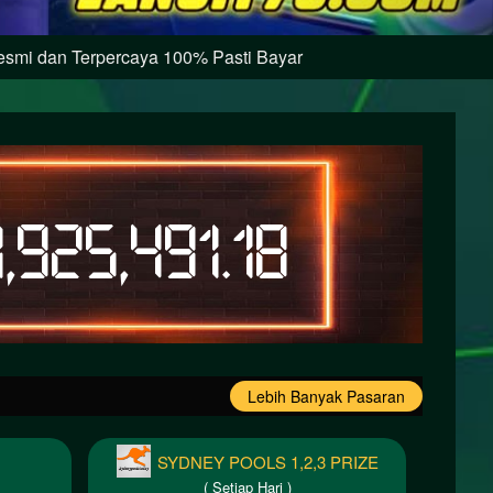
n Terpercaya 100% Pasti Bayar
1,925,511.60
Lebih Banyak Pasaran
SYDNEY POOLS 1,2,3 PRIZE
( Setiap Hari )