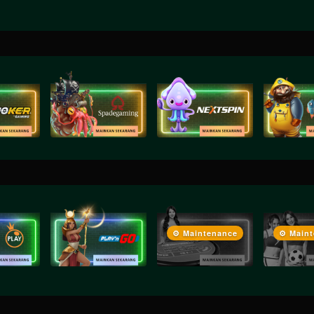
⚙ Maintenance
⚙ Main