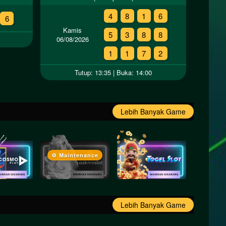
4
8
1
6
6
Kamis
5
3
8
8
06/08/2026
1
1
7
2
Tutup: 13:35 | Buka: 14:00
Lebih Banyak Game
⚙ Maintenance
Lebih Banyak Game