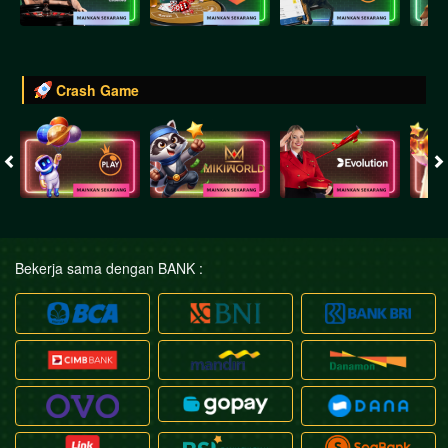
Crash Game
Bekerja sama dengan BANK :