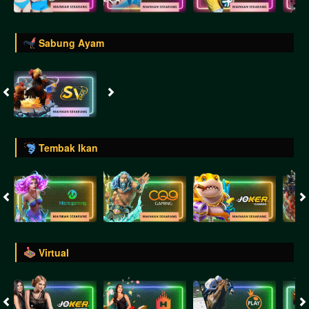
Sabung Ayam
Tembak Ikan
Virtual