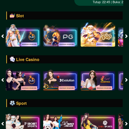
Tutup: 22:45 | Buka: 23:0
Slot
Live Casino
Sport