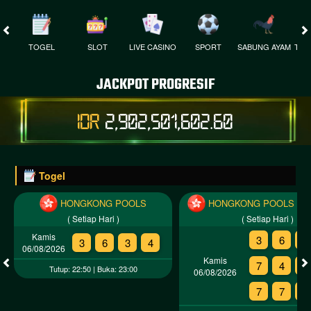
TOGEL
SLOT
LIVE CASINO
SPORT
SABUNG AYAM
TEM
JACKPOT PROGRESIF
IDR
2,902,501,607.40
Togel
HONGKONG POOLS
HONGKONG POOLS 1,2,
( Setiap Hari )
( Setiap Hari )
Kamis
3
6
3
3
6
3
4
06/08/2026
Kamis
7
4
0
Tutup: 22:50 | Buka: 23:00
06/08/2026
7
7
1