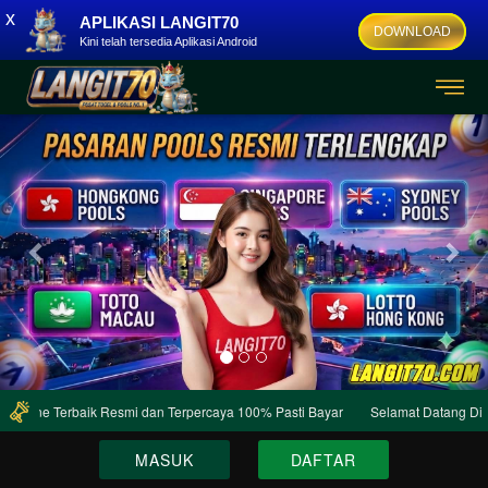
x
APLIKASI LANGIT70
DOWNLOAD
Kini telah tersedia Aplikasi Android
Previous
Nex
 Online Terbaik Resmi dan Terpercaya 100% Pasti Bayar
Selamat Datang Di Sit
MASUK
DAFTAR