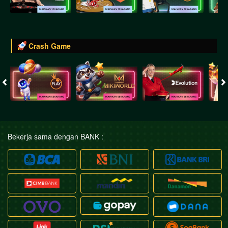
Crash Game
Bekerja sama dengan BANK :