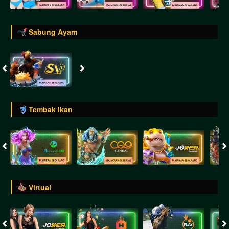
Sabung Ayam
Tembak Ikan
Virtual