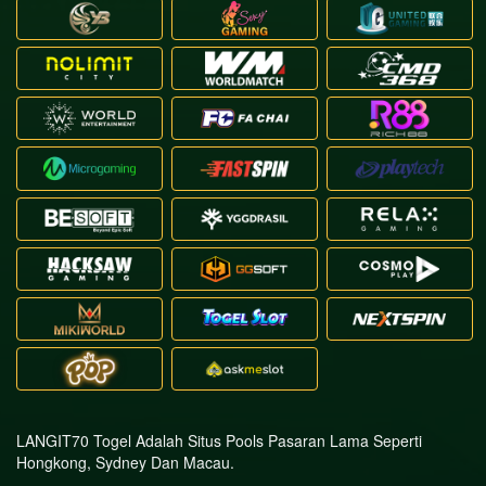
LANGIT70 Togel Adalah Situs Pools Pasaran Lama Seperti
Hongkong, Sydney Dan Macau.