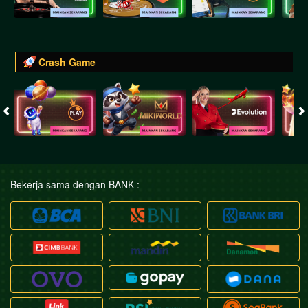
Crash Game
Bekerja sama dengan BANK :