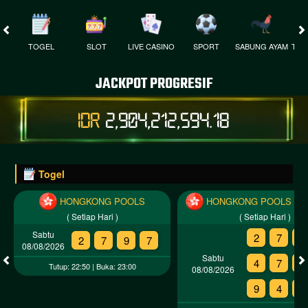
TOGEL
SLOT
LIVE CASINO
SPORT
SABUNG AYAM
TEM
JACKPOT PROGRESIF
IDR
2,904,212,598.98
Togel
HONGKONG POOLS
HONGKONG POOLS 1,2,
( Setiap Hari )
( Setiap Hari )
Sabtu
2
7
9
2
7
9
7
08/08/2026
Sabtu
4
7
1
Tutup: 22:50 | Buka: 23:00
08/08/2026
9
4
7