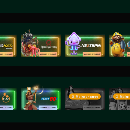
⚙ Maintenance
⚙ Main