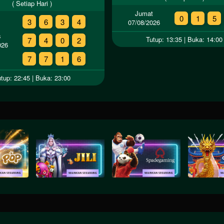
( Setiap Hari )
Jumat
0
1
5
3
6
3
4
07/08/2026
s
Tutup: 13:35 | Buka: 14:00
7
4
0
2
026
7
7
1
6
tup: 22:45 | Buka: 23:00