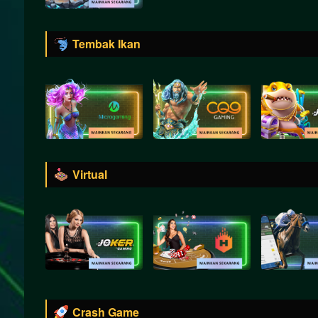
Tembak Ikan
Virtual
Crash Game