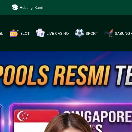
i
Hubungi Kami
EL
SLOT
LIVE CASINO
SPORT
SABUNG 