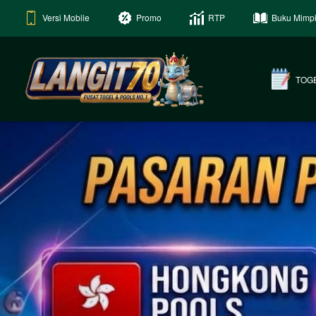
Versi Mobile
Promo
RTP
Buku Mimp
TOG
Previous