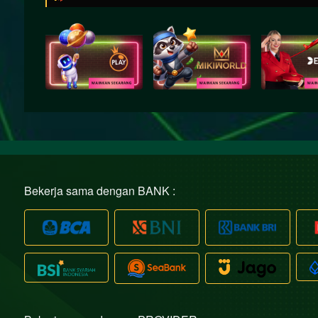
Bekerja sama dengan BANK :