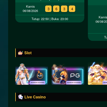
Kamis
3
6
3
4
06/08/2026
Kami
Tutup: 22:50 | Buka: 23:00
06/08/2
Tu
Slot
Live Casino