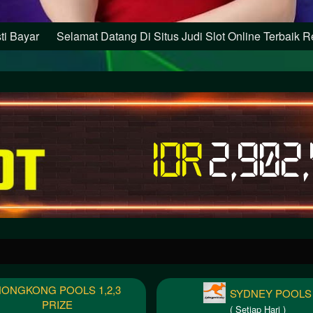
Selamat Datang Di Situs Judi Slot Online Terbaik Resmi d
IDR
2,902
HONGKONG POOLS 1,2,3
SYDNEY POOLS
PRIZE
( Setiap Hari )