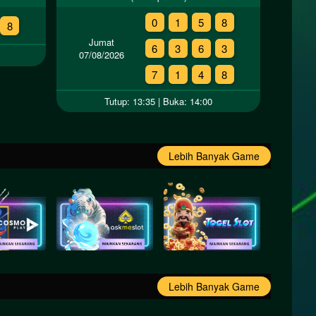
0
1
5
8
8
Jumat
6
3
6
3
07/08/2026
7
1
4
8
Tutup: 13:35 | Buka: 14:00
Lebih Banyak Game
Lebih Banyak Game