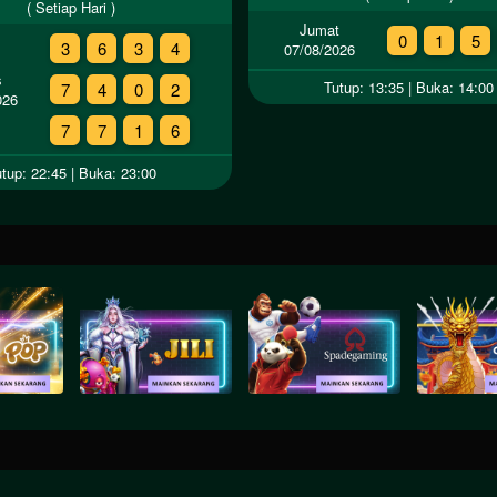
( Setiap Hari )
Jumat
0
1
5
3
6
3
4
07/08/2026
s
Tutup: 13:35 | Buka: 14:00
7
4
0
2
026
7
7
1
6
tup: 22:45 | Buka: 23:00