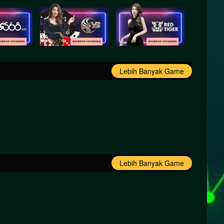
Lebih Banyak Game
Lebih Banyak Game