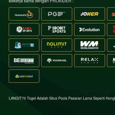
Bekerja sama dengan PROVIDER :
LANGIT70 Togel Adalah Situs Pools Pasaran Lama Seperti Hon