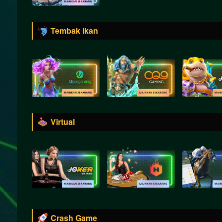
Tembak Ikan
Virtual
Crash Game