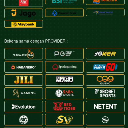
Bekerja sama dengan PROVIDER :