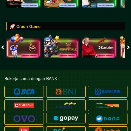
Crash Game
Bekerja sama dengan BANK :