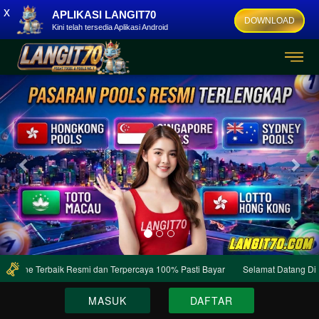
x
APLIKASI LANGIT70
DOWNLOAD
Kini telah tersedia Aplikasi Android
Previous
Nex
 Online Terbaik Resmi dan Terpercaya 100% Pasti Bayar
Selamat Datang Di Sit
MASUK
DAFTAR