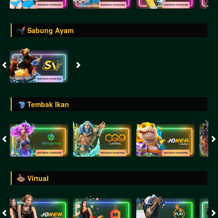
Sabung Ayam
Tembak Ikan
Virtual