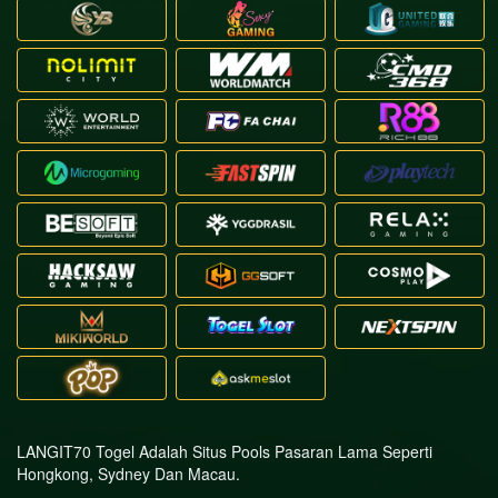
LANGIT70 Togel Adalah Situs Pools Pasaran Lama Seperti
Hongkong, Sydney Dan Macau.