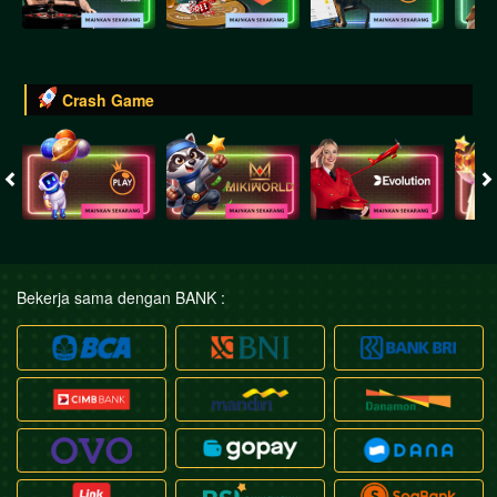
Crash Game
Bekerja sama dengan BANK :