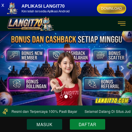
x
APLIKASI LANGIT70
DOWNLOAD
Kini telah tersedia Aplikasi Android
Previous
Nex
erbaik Resmi dan Terpercaya 100% Pasti Bayar
Selamat Datang Di Situs Judi S
MASUK
DAFTAR