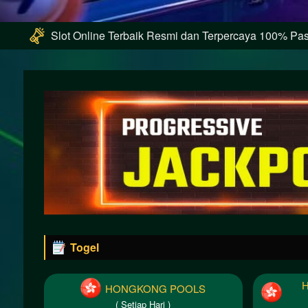
di Slot Online Terbaik Resmi dan Terpercaya 100% Pasti Bayar
Togel
HONGKONG POOLS
( Setiap Hari )