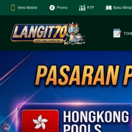
Versi Mobile
Promo
RTP
Buku Mimp
TOG
Previous