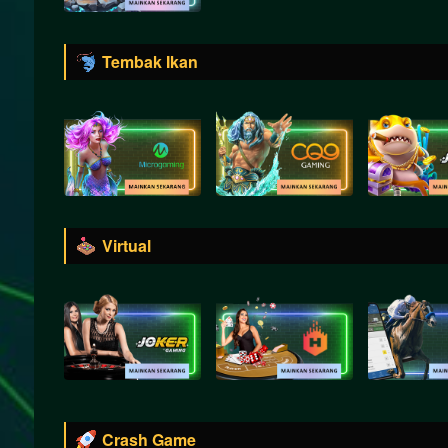
Tembak Ikan
Virtual
Crash Game