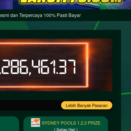
an Terpercaya 100% Pasti Bayar
,286,481.17
Lebih Banyak Pasaran
SYDNEY POOLS 1,2,3 PRIZE
( Setiap Hari )