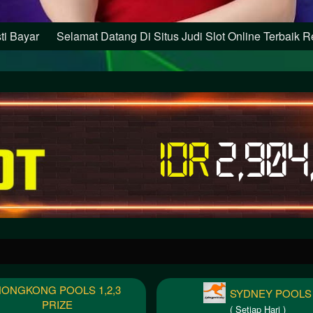
Selamat Datang Di Situs Judi Slot Online Terbaik Resmi d
IDR
2,904
HONGKONG POOLS 1,2,3
SYDNEY POOLS
PRIZE
( Setiap Hari )