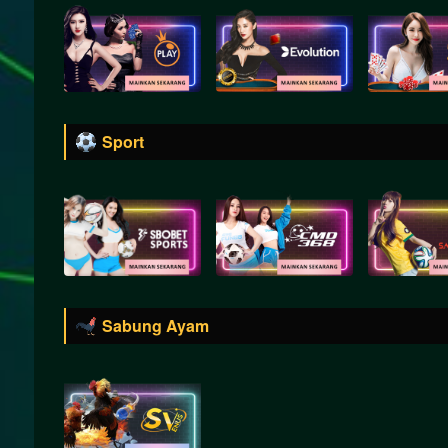
Sport
Sabung Ayam