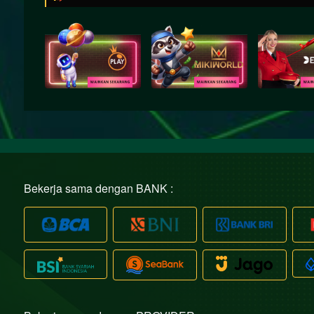
Bekerja sama dengan BANK :