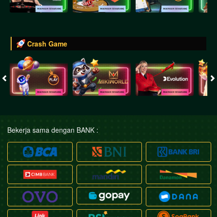
Crash Game
Bekerja sama dengan BANK :