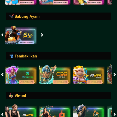
Sabung Ayam
Tembak Ikan
Virtual