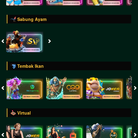
Sabung Ayam
Tembak Ikan
Virtual