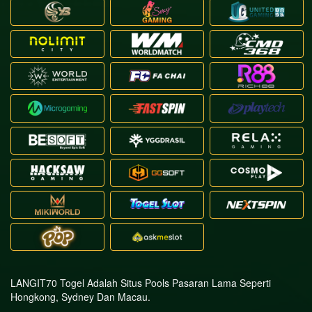
LANGIT70 Togel Adalah Situs Pools Pasaran Lama Seperti
Hongkong, Sydney Dan Macau.