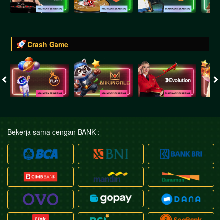
Crash Game
Bekerja sama dengan BANK :