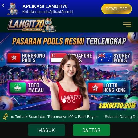
x
APLIKASI LANGIT70
DOWNLOAD
Kini telah tersedia Aplikasi Android
Previous
Nex
 Online Terbaik Resmi dan Terpercaya 100% Pasti Bayar
Selamat Datang Di Sit
MASUK
DAFTAR