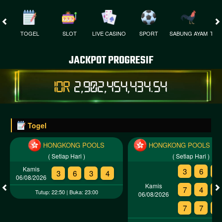
TOGEL
SLOT
LIVE CASINO
SPORT
SABUNG AYAM
TEM
JACKPOT PROGRESIF
IDR
2,902,454,439.19
Togel
HONGKONG POOLS
HONGKONG POOLS 1,2,
( Setiap Hari )
( Setiap Hari )
Kamis
3
6
3
3
6
3
4
06/08/2026
Kamis
7
4
0
Tutup: 22:50 | Buka: 23:00
06/08/2026
7
7
1