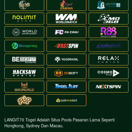
LANGIT70 Togel Adalah Situs Pools Pasaran Lama Seperti
Hongkong, Sydney Dan Macau.