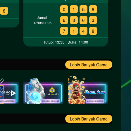
0
1
5
8
8
Jumat
6
3
6
3
07/08/2026
7
1
4
8
Tutup: 13:35 | Buka: 14:00
Lebih Banyak Game
Lebih Banyak Game