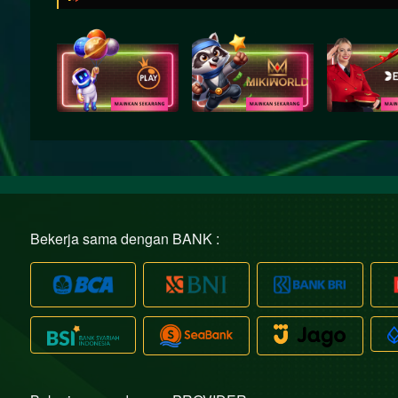
Bekerja sama dengan BANK :