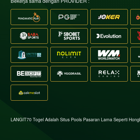
Bekerja sama dengan PROVIDER :
LANGIT70 Togel Adalah Situs Pools Pasaran Lama Seperti Hon