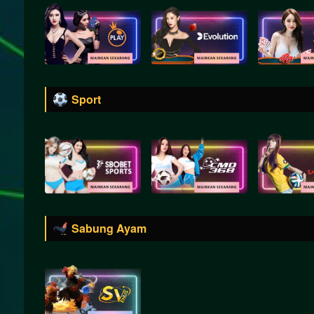
Sport
Sabung Ayam