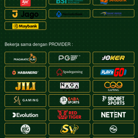
Bekerja sama dengan PROVIDER :