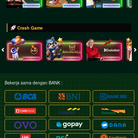
Crash Game
Bekerja sama dengan BANK :