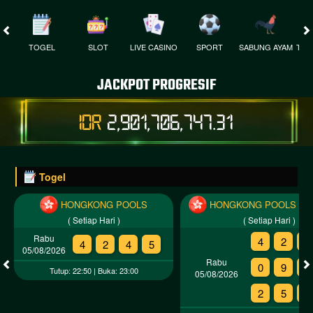
TOGEL
SLOT
LIVE CASINO
SPORT
SABUNG AYAM
TEM
JACKPOT PROGRESIF
IDR
2,901,706,752.11
Togel
HONGKONG POOLS
HONGKONG POOLS 1,2,
( Setiap Hari )
( Setiap Hari )
Rabu
4
2
4
4
2
4
5
05/08/2026
Rabu
0
9
8
Tutup: 22:50 | Buka: 23:00
05/08/2026
2
5
1