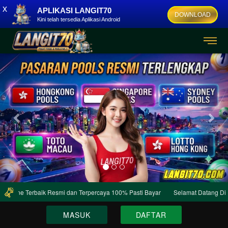
x
APLIKASI LANGIT70
DOWNLOAD
Kini telah tersedia Aplikasi Android
Previous
Nex
 Online Terbaik Resmi dan Terpercaya 100% Pasti Bayar
Selamat Datang Di Sit
MASUK
DAFTAR