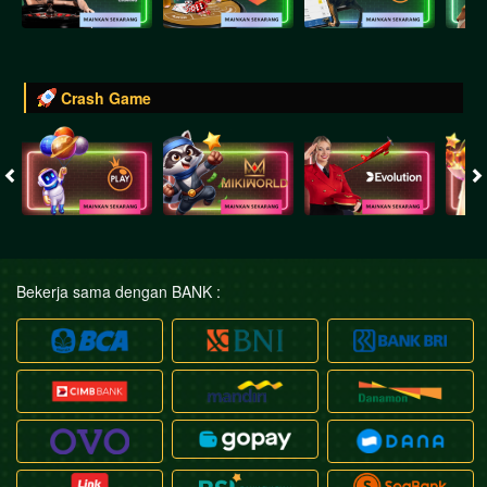
Crash Game
Bekerja sama dengan BANK :