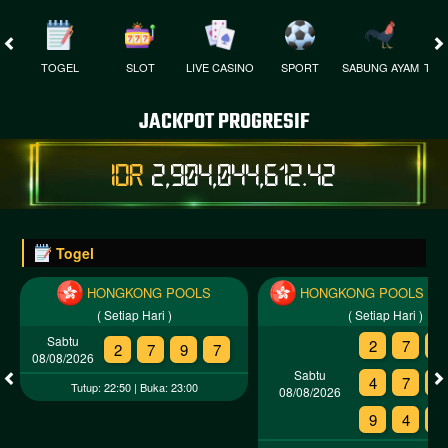
TOGEL
SLOT
LIVE CASINO
SPORT
SABUNG AYAM
TEM
JACKPOT PROGRESIF
IDR
2,904,044,617.25
Togel
HONGKONG POOLS
HONGKONG POOLS 1,2,
( Setiap Hari )
( Setiap Hari )
Sabtu
2
7
9
2
7
9
7
08/08/2026
Sabtu
4
7
1
Tutup: 22:50 | Buka: 23:00
08/08/2026
9
4
7