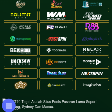
LANGIT70 Togel Adalah Situs Pools Pasaran Lama Seperti
Hongkong, Sydney Dan Macau.