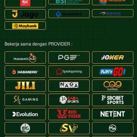
Bekerja sama dengan PROVIDER :