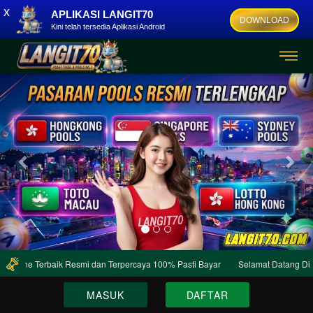
x
APLIKASI LANGIT70
DOWNLOAD
Kini telah tersedia Aplikasi Android
Previous
Nex
 Online Terbaik Resmi dan Terpercaya 100% Pasti Bayar
Selamat Datang Di Sit
MASUK
DAFTAR