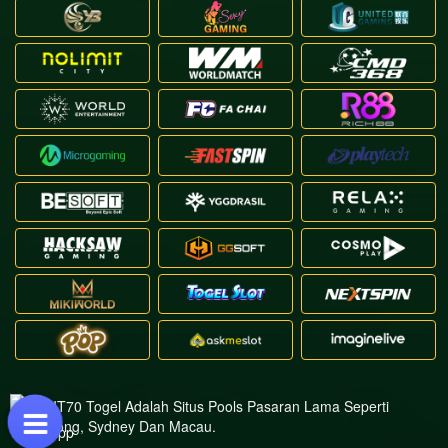
LANGIT70 Togel Adalah Situs Pools Pasaran Lama Seperti
Hongkong, Sydney Dan Macau.