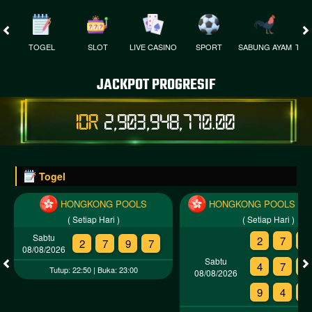
TOGEL
SLOT
LIVE CASINO
SPORT
SABUNG AYAM
TEM
JACKPOT PROGRESIF
IDR
2,903,948,774.67
Togel
HONGKONG POOLS
HONGKONG POOLS 1,2,
( Setiap Hari )
( Setiap Hari )
Sabtu
2
7
9
2
7
9
7
08/08/2026
Sabtu
4
7
1
Tutup: 22:50 | Buka: 23:00
08/08/2026
9
4
7