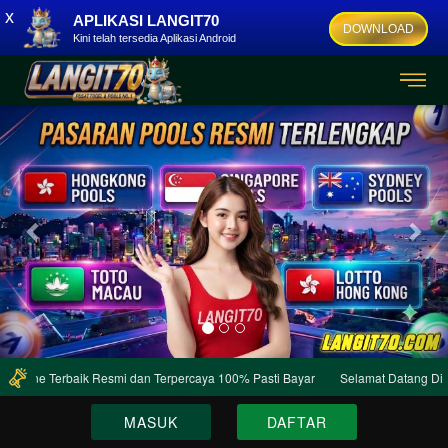
x
APLIKASI LANGIT70
DOWNLOAD
Kini telah tersedia Aplikasi Android
Previous
Nex
 Online Terbaik Resmi dan Terpercaya 100% Pasti Bayar
Selamat Datang Di Sit
MASUK
DAFTAR