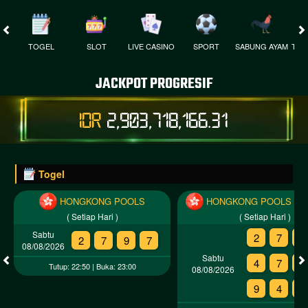
TOGEL
SLOT
LIVE CASINO
SPORT
SABUNG AYAM
TEM
JACKPOT PROGRESIF
IDR
2,903,718,171.11
Togel
HONGKONG POOLS
HONGKONG POOLS 1,2,
( Setiap Hari )
( Setiap Hari )
Sabtu
2
7
9
2
7
9
7
08/08/2026
Sabtu
4
7
1
Tutup: 22:50 | Buka: 23:00
08/08/2026
9
4
7