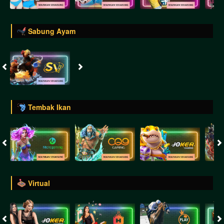
Sabung Ayam
Tembak Ikan
Virtual