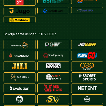
Bekerja sama dengan PROVIDER :