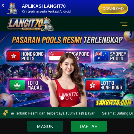
x
APLIKASI LANGIT70
DOWNLOAD
Kini telah tersedia Aplikasi Android
Previous
Nex
 Online Terbaik Resmi dan Terpercaya 100% Pasti Bayar
Selamat Datang Di Sit
MASUK
DAFTAR