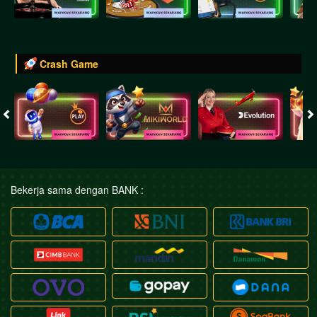
Crash Game
Bekerja sama dengan BANK :