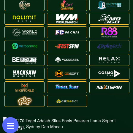
LANGIT70 Togel Adalah Situs Pools Pasaran Lama Seperti
Hongkong, Sydney Dan Macau.