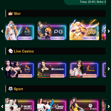
Tutup: 22:45 | Buka: 23:0
Slot
Live Casino
Sport