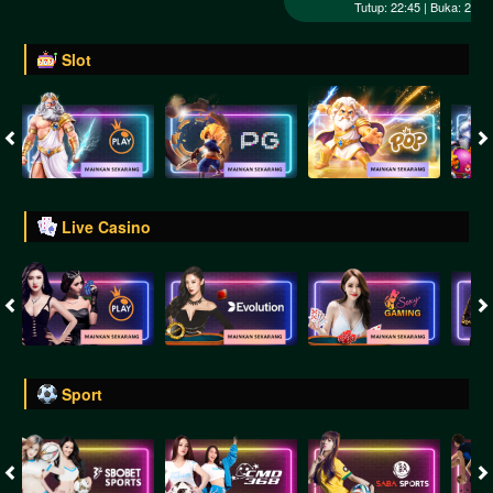
Tutup: 22:45 | Buka: 23:0
Slot
Live Casino
Sport