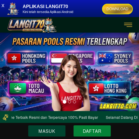
x
APLIKASI LANGIT70
DOWNLOAD
Kini telah tersedia Aplikasi Android
Previous
Nex
 Online Terbaik Resmi dan Terpercaya 100% Pasti Bayar
Selamat Datang Di Sit
MASUK
DAFTAR