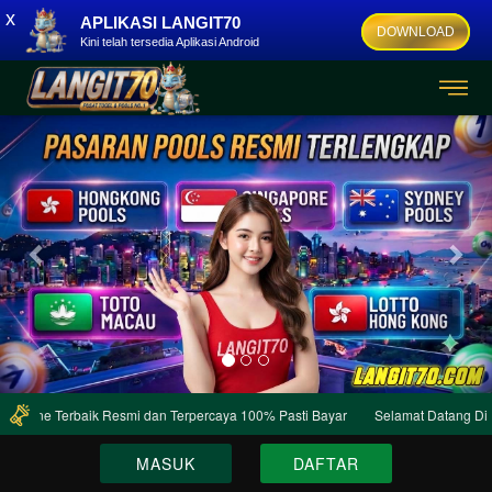
x
APLIKASI LANGIT70
DOWNLOAD
Kini telah tersedia Aplikasi Android
Previous
Nex
 Online Terbaik Resmi dan Terpercaya 100% Pasti Bayar
Selamat Datang Di Sit
MASUK
DAFTAR