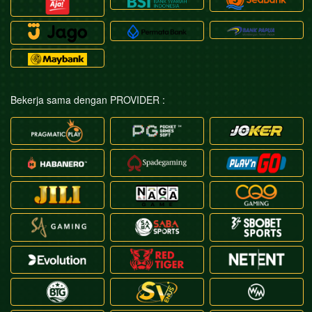
Bekerja sama dengan PROVIDER :