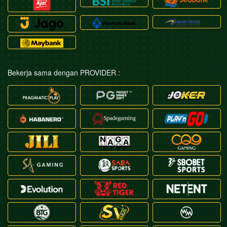
Bekerja sama dengan PROVIDER :