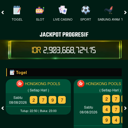
TOGEL
SLOT
LIVE CASINO
SPORT
SABUNG AYAM
TEM
JACKPOT PROGRESIF
IDR
2,903,668,729.55
Togel
HONGKONG POOLS
HONGKONG POOLS 1,2,
( Setiap Hari )
( Setiap Hari )
Sabtu
2
7
9
2
7
9
7
08/08/2026
Sabtu
4
7
1
Tutup: 22:50 | Buka: 23:00
08/08/2026
9
4
7