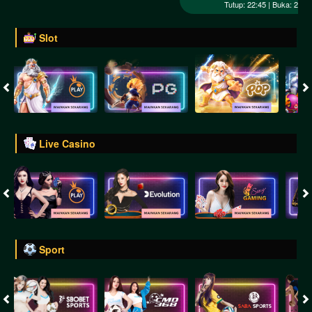
Tutup: 22:45 | Buka: 23:0
Slot
Live Casino
Sport