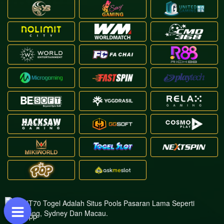
LANGIT70 Togel Adalah Situs Pools Pasaran Lama Seperti
Hongkong, Sydney Dan Macau.