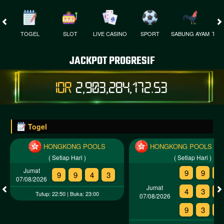
TOGEL
SLOT
LIVE CASINO
SPORT
SABUNG AYAM
TEM
JACKPOT PROGRESIF
IDR
2,903,284,177.86
Togel
HONGKONG POOLS
HONGKONG POOLS 1,2,
( Setiap Hari )
( Setiap Hari )
Jumat
9
9
4
9
9
4
3
07/08/2026
Jumat
4
3
5
Tutup: 22:50 | Buka: 23:00
07/08/2026
9
3
2