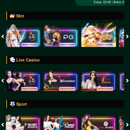
Tutup: 22:45 | Buka: 23:0
Slot
Live Casino
Sport