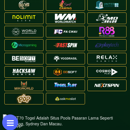
LANGIT70 Togel Adalah Situs Pools Pasaran Lama Seperti
Hongkong, Sydney Dan Macau.