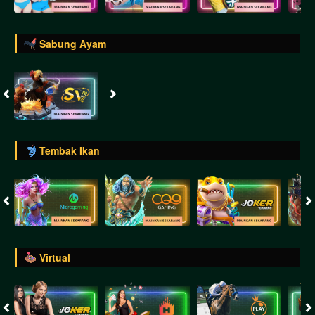
Sabung Ayam
Tembak Ikan
Virtual