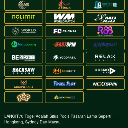
LANGIT70 Togel Adalah Situs Pools Pasaran Lama Seperti
Hongkong, Sydney Dan Macau.