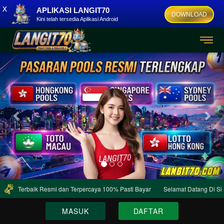
x
APLIKASI LANGIT70
DOWNLOAD
Kini telah tersedia Aplikasi Android
Previous
Nex
nline Terbaik Resmi dan Terpercaya 100% Pasti Bayar
Selamat Datang Di Situs
MASUK
DAFTAR