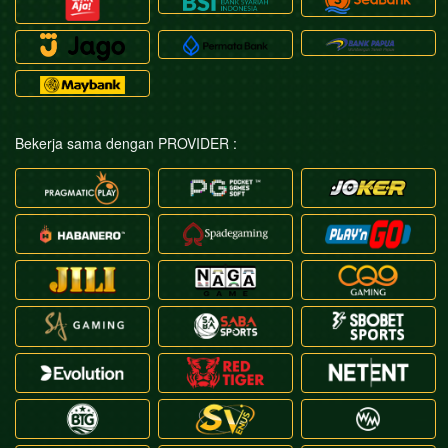
Bekerja sama dengan PROVIDER :