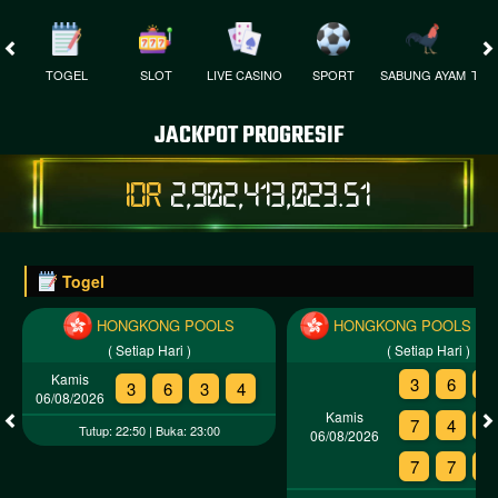
TOGEL
SLOT
LIVE CASINO
SPORT
SABUNG AYAM
TEM
JACKPOT PROGRESIF
IDR
2,902,413,028.33
Togel
HONGKONG POOLS
HONGKONG POOLS 1,2,
( Setiap Hari )
( Setiap Hari )
Kamis
3
6
3
3
6
3
4
06/08/2026
Kamis
7
4
0
Tutup: 22:50 | Buka: 23:00
06/08/2026
7
7
1