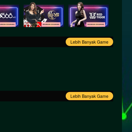
Lebih Banyak Game
Lebih Banyak Game