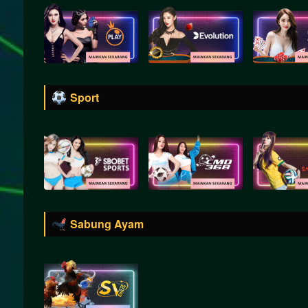
Sport
Sabung Ayam