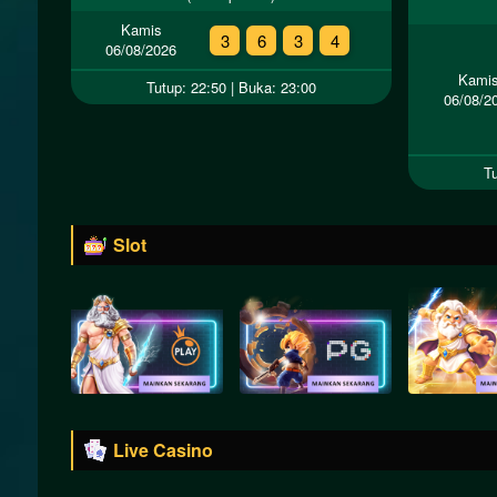
Kamis
3
6
3
4
06/08/2026
Kami
Tutup: 22:50 | Buka: 23:00
06/08/2
Tu
Slot
Live Casino