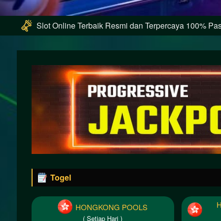
di Slot Online Terbaik Resmi dan Terpercaya 100% Pasti Bayar
Togel
HONGKONG POOLS
( Setiap Hari )