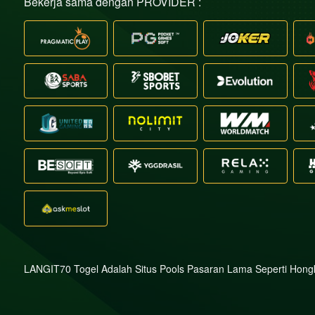
Bekerja sama dengan PROVIDER :
LANGIT70 Togel Adalah Situs Pools Pasaran Lama Seperti Hon