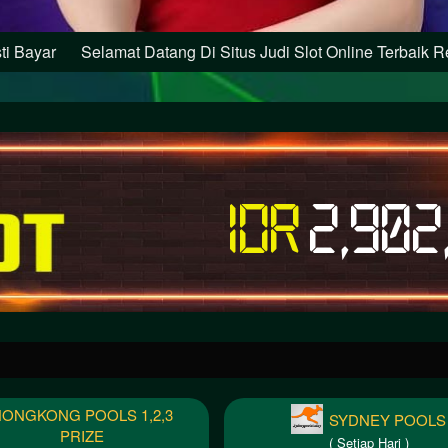
Selamat Datang Di Situs Judi Slot Online Terbaik Resmi d
IDR
2,902
HONGKONG POOLS 1,2,3
SYDNEY POOLS
PRIZE
( Setiap Hari )