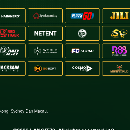
gkong, Sydney Dan Macau.