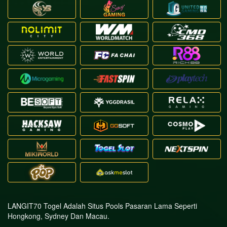
LANGIT70 Togel Adalah Situs Pools Pasaran Lama Seperti
Hongkong, Sydney Dan Macau.