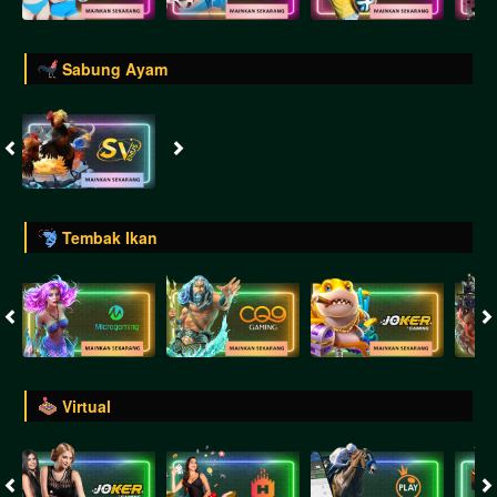
Sabung Ayam
Tembak Ikan
Virtual