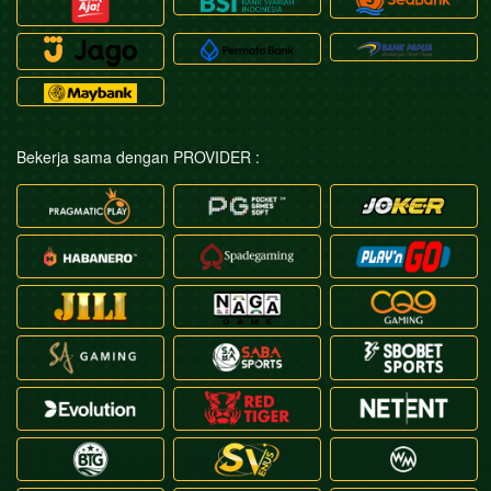
Bekerja sama dengan PROVIDER :