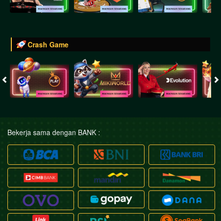
Crash Game
Bekerja sama dengan BANK :