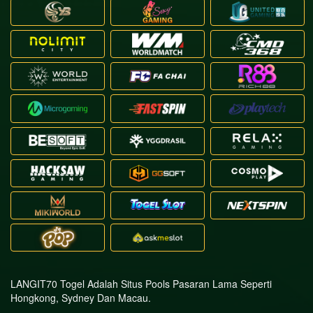
LANGIT70 Togel Adalah Situs Pools Pasaran Lama Seperti
Hongkong, Sydney Dan Macau.