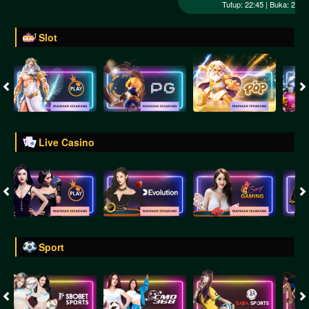
Tutup: 22:45 | Buka: 23:0
Slot
Live Casino
Sport