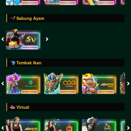
Sabung Ayam
Tembak Ikan
Virtual