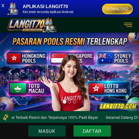
x
APLIKASI LANGIT70
DOWNLOAD
Kini telah tersedia Aplikasi Android
Previous
Nex
 Online Terbaik Resmi dan Terpercaya 100% Pasti Bayar
Selamat Datang Di Sit
MASUK
DAFTAR