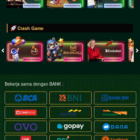
Crash Game
Bekerja sama dengan BANK :