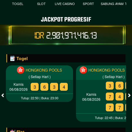
TOGEL
SLOT
LIVE CASINO
SPORT
SABUNG AYAM
TEM
JACKPOT PROGRESIF
IDR
2,901,971,420.33
Togel
HONGKONG POOLS
HONGKONG POOLS 1,2,
( Setiap Hari )
( Setiap Hari )
Kamis
3
6
3
3
6
3
4
06/08/2026
Kamis
7
4
0
Tutup: 22:50 | Buka: 23:00
06/08/2026
7
7
1
Tutup: 22:45 | Buka: 23:0
Slot