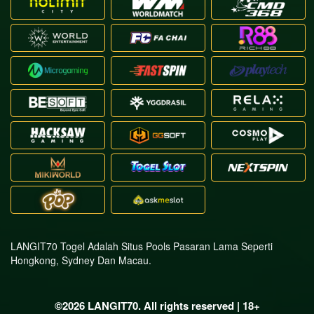
LANGIT70 Togel Adalah Situs Pools Pasaran Lama Seperti
Hongkong, Sydney Dan Macau.
©2026 LANGIT70. All rights reserved | 18+