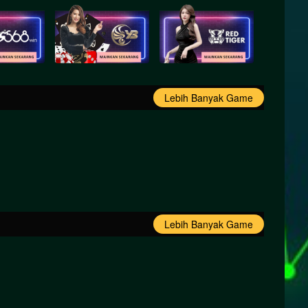
Lebih Banyak Game
Lebih Banyak Game