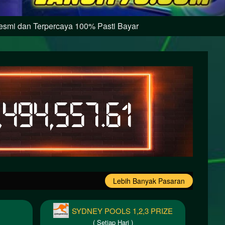
an Terpercaya 100% Pasti Bayar
,494,576.82
Lebih Banyak Pasaran
SYDNEY POOLS 1,2,3 PRIZE
( Setiap Hari )