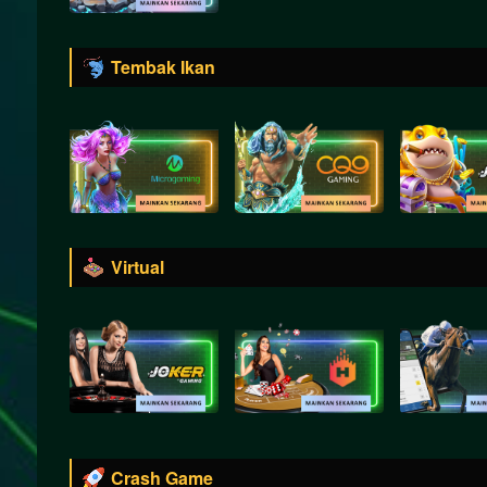
Tembak Ikan
Virtual
Crash Game