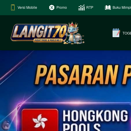
Versi Mobile
Promo
RTP
Buku Mimp
TOG
Previous