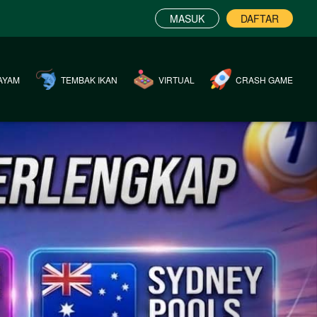
MASUK
DAFTAR
AYAM
TEMBAK IKAN
VIRTUAL
CRASH GAME
Next