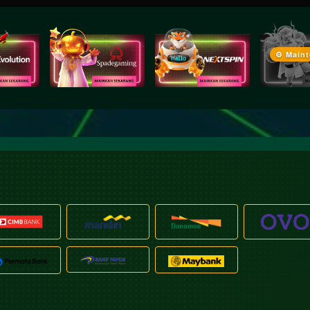
⚙ Main