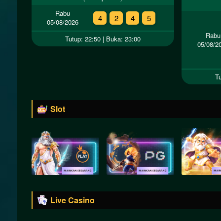
Rabu
4
2
4
5
05/08/2026
Rabu
Tutup: 22:50 | Buka: 23:00
05/08/2
Tu
Slot
Live Casino