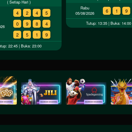
( Setiap Hari )
Rabu
6
1
9
4
2
4
5
05/08/2026
Tutup: 13:35 | Buka: 14:00
0
9
8
4
026
2
5
1
9
tup: 22:45 | Buka: 23:00