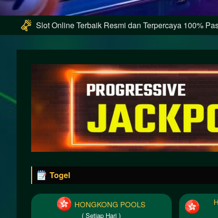
di Slot Online Terbaik Resmi dan Terpercaya 100% Pasti Bayar
Togel
HONGKONG POOLS
( Setiap Hari )