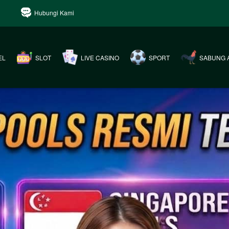
i
Hubungi Kami
EL
SLOT
LIVE CASINO
SPORT
SABUNG 