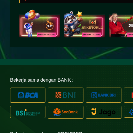
Bekerja sama dengan BANK :