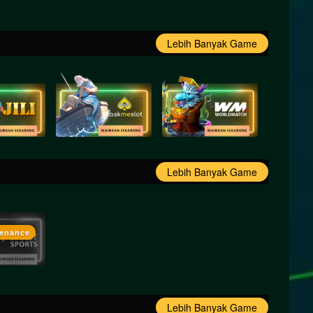
Lebih Banyak Game
Lebih Banyak Game
tenance
Lebih Banyak Game