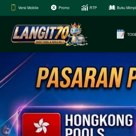
Versi Mobile
Promo
RTP
Buku Mimp
TOG
Previous