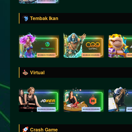
Tembak Ikan
Virtual
Crash Game