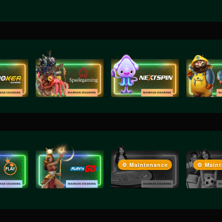
⚙ Maintenance
⚙ Main