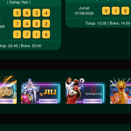
( Setiap Hari )
Jumat
0
1
5
3
6
3
4
07/08/2026
s
Tutup: 13:35 | Buka: 14:00
7
4
0
2
026
7
7
1
6
tup: 22:45 | Buka: 23:00