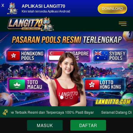
x
APLIKASI LANGIT70
DOWNLOAD
Kini telah tersedia Aplikasi Android
Previous
Nex
 Online Terbaik Resmi dan Terpercaya 100% Pasti Bayar
Selamat Datang Di Sit
MASUK
DAFTAR