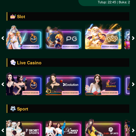
Tutup: 22:45 | Buka: 23:0
Slot
Live Casino
Sport