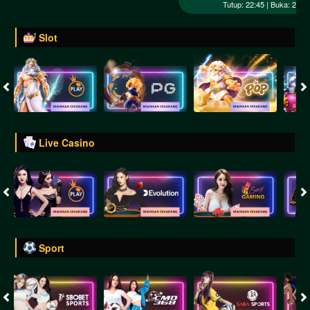
Tutup: 22:45 | Buka: 23:0
Slot
Live Casino
Sport