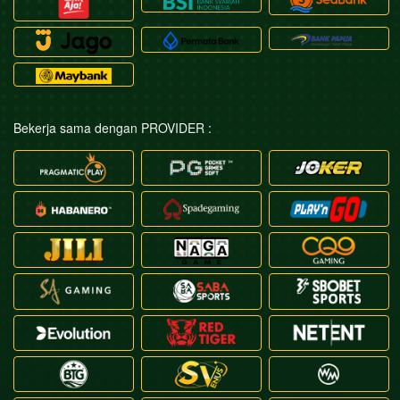
Bekerja sama dengan PROVIDER :