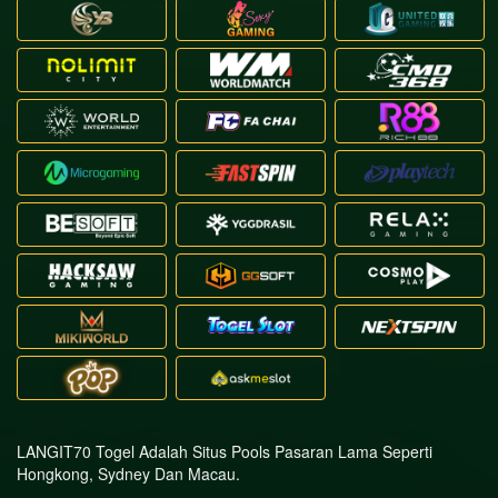
LANGIT70 Togel Adalah Situs Pools Pasaran Lama Seperti
Hongkong, Sydney Dan Macau.