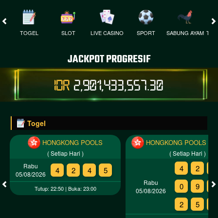
TOGEL
SLOT
LIVE CASINO
SPORT
SABUNG AYAM
TEM
JACKPOT PROGRESIF
IDR
2,901,433,561.98
Togel
HONGKONG POOLS
HONGKONG POOLS 1,2,
( Setiap Hari )
( Setiap Hari )
Rabu
4
2
4
4
2
4
5
05/08/2026
Rabu
0
9
8
Tutup: 22:50 | Buka: 23:00
05/08/2026
2
5
1