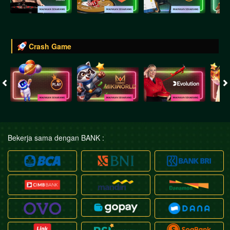
Crash Game
Bekerja sama dengan BANK :