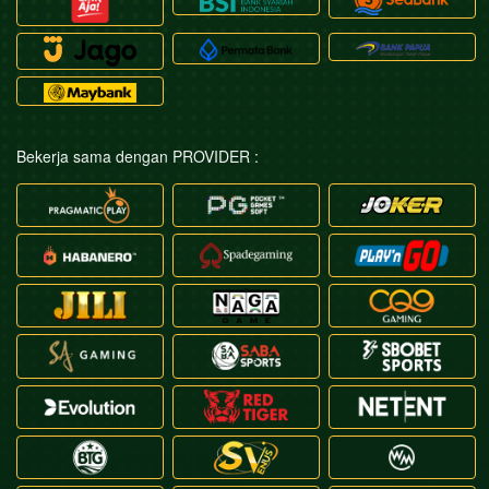
Bekerja sama dengan PROVIDER :