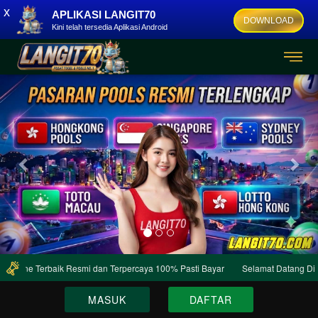
x
APLIKASI LANGIT70
DOWNLOAD
Kini telah tersedia Aplikasi Android
Previous
Nex
t Online Terbaik Resmi dan Terpercaya 100% Pasti Bayar
Selamat Datang Di Sit
MASUK
DAFTAR