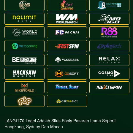
LANGIT70 Togel Adalah Situs Pools Pasaran Lama Seperti
Hongkong, Sydney Dan Macau.