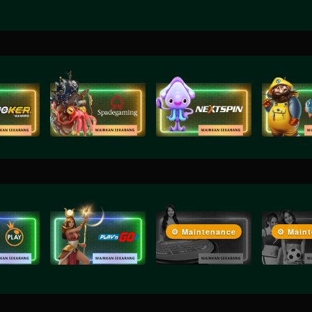
⚙ Maintenance
⚙ Main