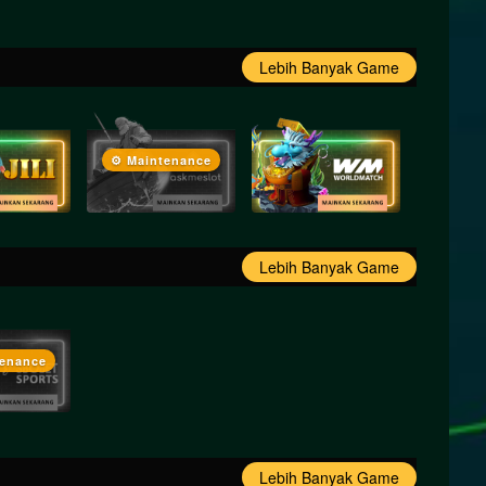
Lebih Banyak Game
⚙ Maintenance
Lebih Banyak Game
tenance
Lebih Banyak Game