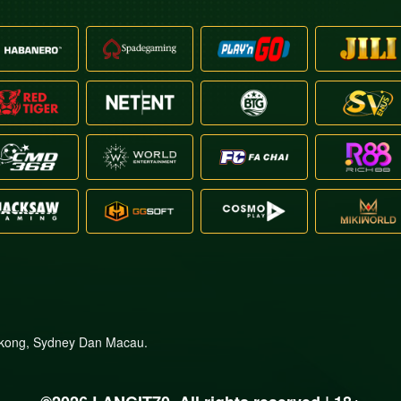
gkong, Sydney Dan Macau.