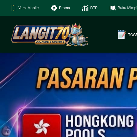
Versi Mobile
Promo
RTP
Buku Mimp
TOG
Previous