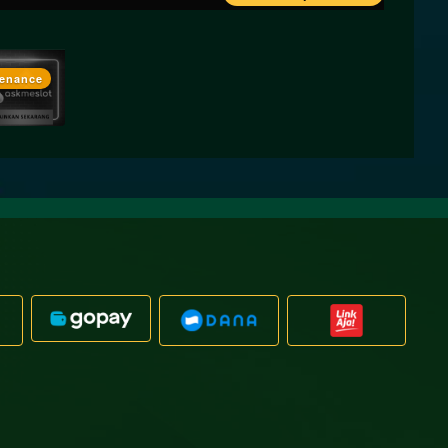
tenance