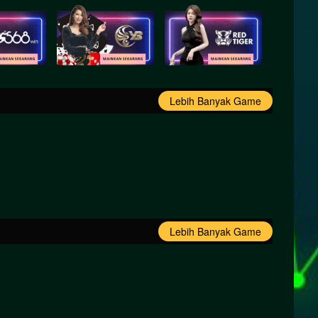
Lebih Banyak Game
Lebih Banyak Game