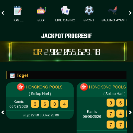
TOGEL
SLOT
LIVE CASINO
SPORT
SABUNG AYAM
TEM
JACKPOT PROGRESIF
IDR
2,902,055,634.58
Togel
HONGKONG POOLS
HONGKONG POOLS 1,2,
( Setiap Hari )
( Setiap Hari )
Kamis
3
6
3
3
6
3
4
06/08/2026
Kamis
7
4
0
Tutup: 22:50 | Buka: 23:00
06/08/2026
7
7
1