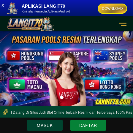
x
APLIKASI LANGIT70
DOWNLOAD
Kini telah tersedia Aplikasi Android
Previous
Nex
amat Datang Di Situs Judi Slot Online Terbaik Resmi dan Terpercaya 100% Pasti 
MASUK
DAFTAR