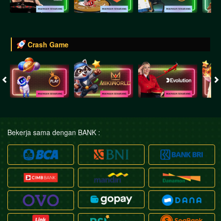
Crash Game
Bekerja sama dengan BANK :