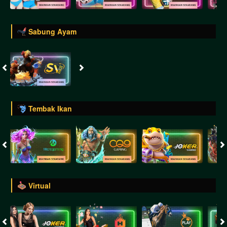
Sabung Ayam
Tembak Ikan
Virtual