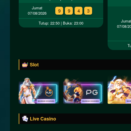
Jumat
9
9
4
3
07/08/2026
Juma
Tutup: 22:50 | Buka: 23:00
07/08/2
Tu
Slot
Live Casino