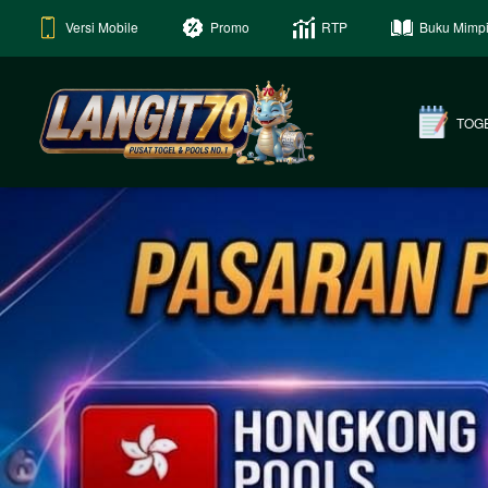
Versi Mobile
Promo
RTP
Buku Mimp
TOG
Previous