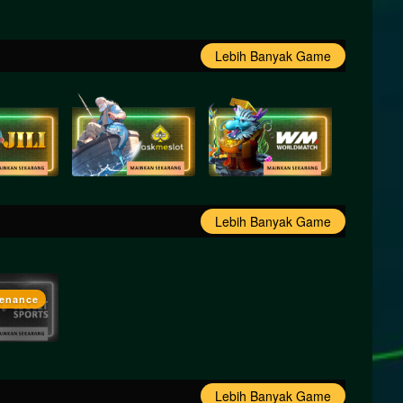
Lebih Banyak Game
Lebih Banyak Game
tenance
Lebih Banyak Game