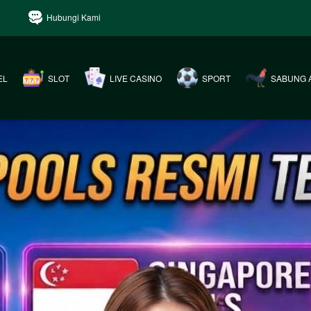
i
Hubungi Kami
EL
SLOT
LIVE CASINO
SPORT
SABUNG 