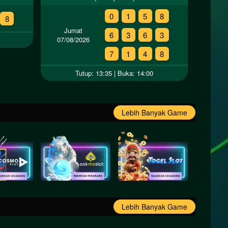
0
1
5
8
8
Jumat
6
3
6
3
07/08/2026
7
1
4
8
Tutup: 13:35 | Buka: 14:00
Lebih Banyak Game
Lebih Banyak Game