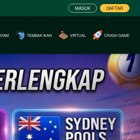
MASUK
DAFTAR
AYAM
TEMBAK IKAN
VIRTUAL
CRASH GAME
Next