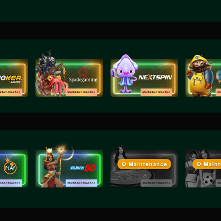
⚙ Maintenance
⚙ Main