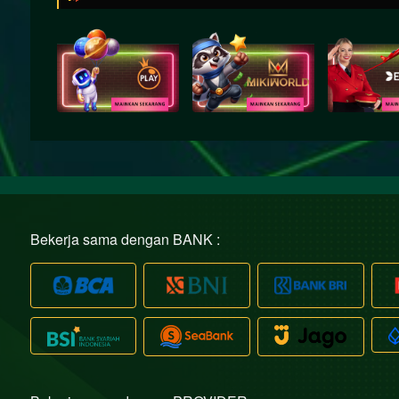
Bekerja sama dengan BANK :