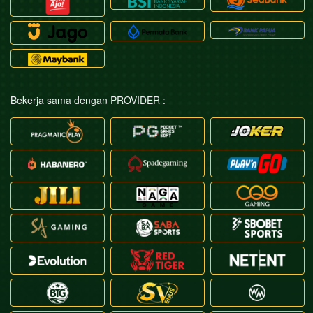
Bekerja sama dengan PROVIDER :