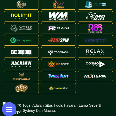
LANGIT70 Togel Adalah Situs Pools Pasaran Lama Seperti
Hongkong, Sydney Dan Macau.