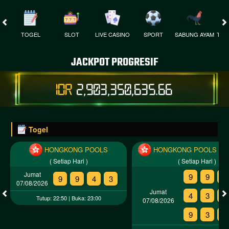
TOGEL
SLOT
LIVE CASINO
SPORT
SABUNG AYAM
TEM
JACKPOT PROGRESIF
IDR
2,903,350,641.01
Togel
HONGKONG POOLS
HONGKONG POOLS 1,2,
( Setiap Hari )
( Setiap Hari )
Jumat
9
9
4
9
9
4
3
07/08/2026
Jumat
4
3
5
Tutup: 22:50 | Buka: 23:00
07/08/2026
9
3
2