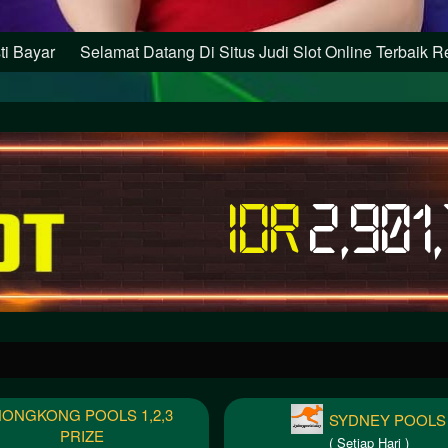
Selamat Datang Di Situs Judi Slot Online Terbaik Resmi d
IDR
2,901
HONGKONG POOLS 1,2,3
SYDNEY POOLS
PRIZE
( Setiap Hari )