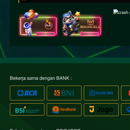
Bekerja sama dengan BANK :