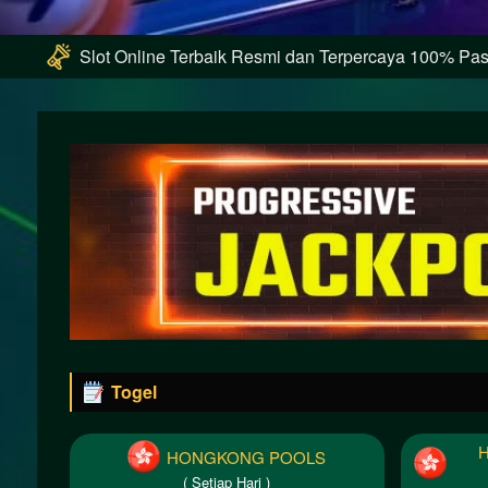
di Slot Online Terbaik Resmi dan Terpercaya 100% Pasti Bayar
Togel
HONGKONG POOLS
( Setiap Hari )