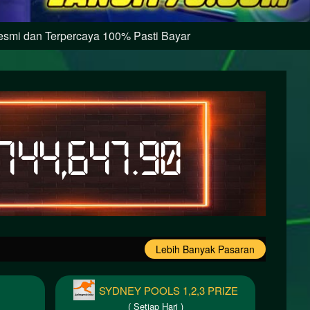
an Terpercaya 100% Pasti Bayar
,744,666.50
Lebih Banyak Pasaran
SYDNEY POOLS 1,2,3 PRIZE
( Setiap Hari )