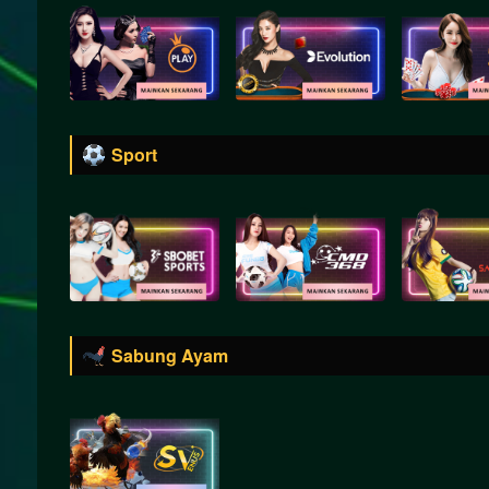
Sport
Sabung Ayam