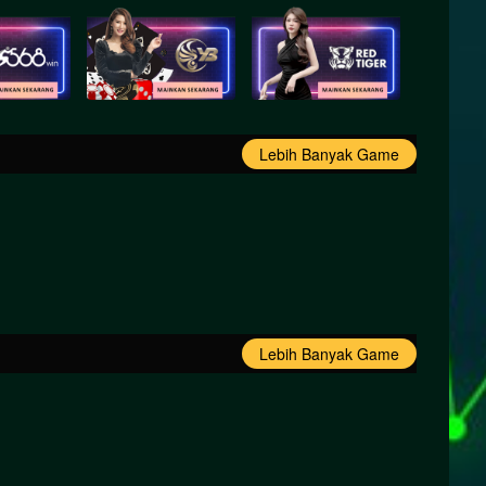
Lebih Banyak Game
Lebih Banyak Game