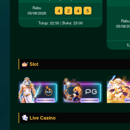
Rabu
4
2
4
5
05/08/2026
Rabu
Tutup: 22:50 | Buka: 23:00
05/08/2
Tu
Slot
Live Casino