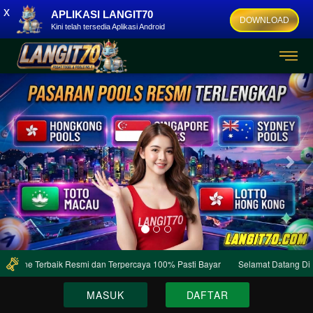
x
APLIKASI LANGIT70
DOWNLOAD
Kini telah tersedia Aplikasi Android
Previous
Nex
 Online Terbaik Resmi dan Terpercaya 100% Pasti Bayar
Selamat Datang Di Sit
MASUK
DAFTAR