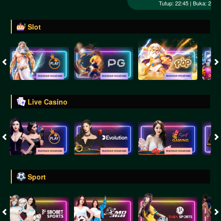
Tutup: 22:45 | Buka: 23:0
Slot
Live Casino
Sport