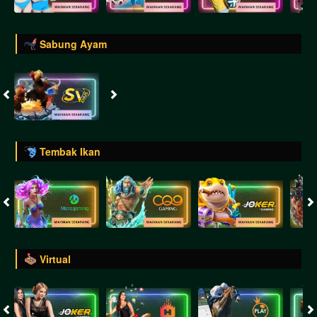
Sabung Ayam
Tembak Ikan
Virtual