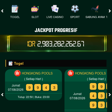
TOGEL
SLOT
LIVE CASINO
SPORT
SABUNG AYAM
TEM
JACKPOT PROGRESIF
IDR
2,903,282,267.47
Togel
HONGKONG POOLS
HONGKONG POOLS 1,2,
( Setiap Hari )
( Setiap Hari )
Jumat
9
9
4
9
9
4
3
07/08/2026
Jumat
4
3
5
Tutup: 22:50 | Buka: 23:00
07/08/2026
9
3
2