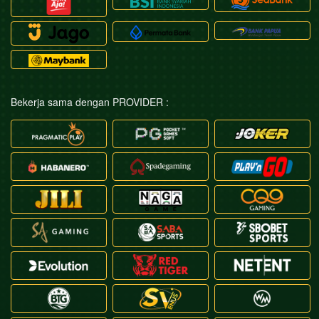
Bekerja sama dengan PROVIDER :