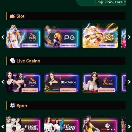
Tutup: 22:45 | Buka: 23:0
Slot
Live Casino
Sport