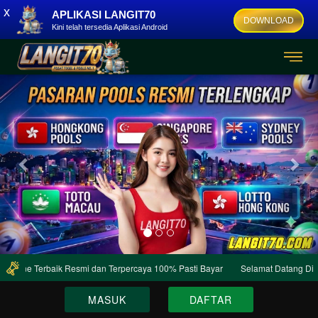
x
APLIKASI LANGIT70
DOWNLOAD
Kini telah tersedia Aplikasi Android
Previous
Nex
 Online Terbaik Resmi dan Terpercaya 100% Pasti Bayar
Selamat Datang Di Sit
MASUK
DAFTAR